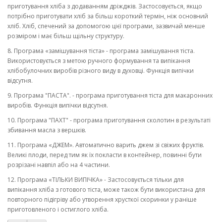
приготування хліба з додаванням дріжджів. Застосовується, якщо
потрібно приготувати хліб за більш короткий термін, ніж основний
хліб. Хліб, спечений за допомогою цієї програми, зазвичай менше
розміром і має більш щільну структуру.
8. Програма «замішування тіста» - програма замішування тіста.
Використовується з метою ручного формування та випікання
хлібобулочних виробів різного виду в духовці. Функція випічки
відсутня.
9. Програма "ПАСТА". - програма приготування тіста для макаронних
виробів. Функція випічки відсутня.
10. Програма "ПАХТ" - програма приготування сколотин в результаті
збивання масла з вершків.
11. Програма «ДЖЕМ». Автоматично варить джем зі свіжих фруктів.
Великі плоди, перед тим як їх покласти в контейнер, повинні бути
розрізані навпіл або на 4 частини.
12. Програма «ТІЛЬКИ ВИПІЧКА» - Застосовується тільки для
випікання хліба з готового тіста, може також бути використана для
повторного підігріву або утворення хрусткої скоринки у раніше
приготовленого і остиглого хліба.