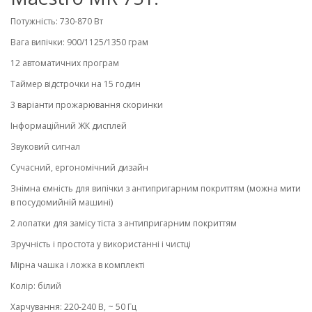
Потужність: 730-870 Вт
Вага випічки: 900/1125/1350 грам
12 автоматичних програм
Таймер відстрочки на 15 годин
3 варіанти прожарювання скоринки
Інформаційний ЖК дисплей
Звуковий сигнал
Сучасний, ергономічний дизайн
Знімна ємність для випічки з антипригарним покриттям (можна мити
в посудомийній машині)
2 лопатки для замісу тіста з антипригарним покриттям
Зручність і простота у використанні і чистці
Мірна чашка і ложка в комплекті
Колір: білий
Харчування: 220-240 В, ~ 50 Гц