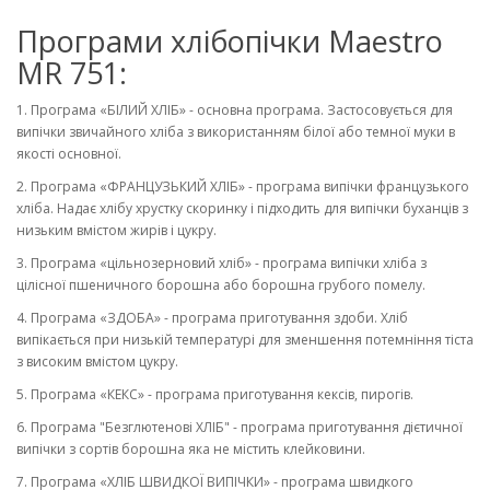
Програми хлібопічки Maestro
MR 751:
1. Програма «БІЛИЙ ХЛІБ» - основна програма. Застосовується для
випічки звичайного хліба з використанням білої або темної муки в
якості основної.
2. Програма «ФРАНЦУЗЬКИЙ ХЛІБ» - програма випічки французького
хліба. Надає хлібу хрустку скоринку і підходить для випічки буханців з
низьким вмістом жирів і цукру.
3. Програма «цільнозерновий хліб» - програма випічки хліба з
цілісної пшеничного борошна або борошна грубого помелу.
4. Програма «ЗДОБА» - програма приготування здоби. Хліб
випікається при низькій температурі для зменшення потемніння тіста
з високим вмістом цукру.
5. Програма «КЕКС» - програма приготування кексів, пирогів.
6. Програма "Безглютенові ХЛІБ" - програма приготування дієтичної
випічки з сортів борошна яка не містить клейковини.
7. Програма «ХЛІБ ШВИДКОЇ ВИПІЧКИ» - програма швидкого