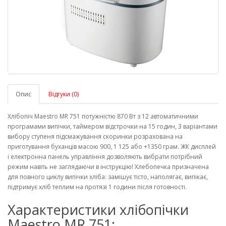
Опис
Відгуки (0)
Хлібопіч Maestro MR 751 потужністю 870 Вт з 12 автоматичними
програмами випічки, таймером відстрочки на 15 годин, 3 варіантами
вибору ступеня підсмажування скоринки розрахована на
приготування буханців масою 900, 1 125 або +1350 грам. ЖК дисплей
і електронна панель управління дозволяють вибрати потрібний
режим навіть не заглядаючи в інструкцію! Хлебопечка призначена
для повного циклу випічки хліба: замішує тісто, наполягає, випікає,
підтримує хліб теплим на протязі 1 години після готовності.
Характеристики хлібопічки
Maestro MR 751: