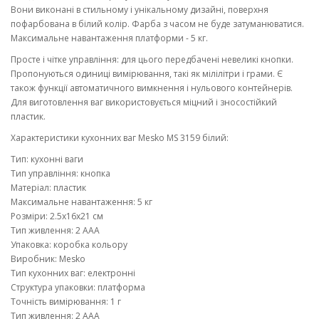
Вони виконані в стильному і унікальному дизайні, поверхня
пофарбована в білий колір. Фарба з часом не буде затуманюватися.
Максимальне навантаження платформи - 5 кг.
Просте і чітке управління: для цього передбачені невеликі кнопки.
Пропонуються одиниці вимірювання, такі як мілілітри і грами. Є
також функції автоматичного вимкнення і нульового контейнерів.
Для виготовлення ваг використовується міцний і зносостійкий
пластик.
Характеристики кухонних ваг Mesko MS 3159 білий:
Тип: кухонні ваги
Тип управління: кнопка
Матеріал: пластик
Максимальне навантаження: 5 кг
Розміри: 2.5x16x21 см
Тип живлення: 2 ААА
Упаковка: коробка кольору
Виробник: Mesko
Тип кухонних ваг: електронні
Структура упаковки: платформа
Точність вимірювання: 1 г
Тип живлення: 2 ААА