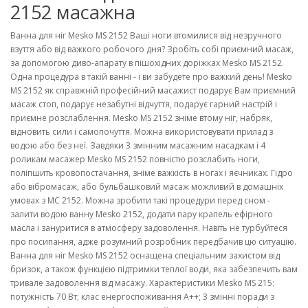
2152 масажна
Ванна для ніг Mesko MS 2152 Ваші ноги втомилися від незручного
взуття або від важкого робочого дня? Зробіть собі приємний масаж,
за допомогою диво-апарату в пішохідних доріжках Mesko MS 2152.
Одна процедура в такій ванні - і ви забудете про важкий день! Mesko
MS 2152 як справжній професійний масажист подарує Вам приємний
масаж стоп, подарує незабутні відчуття, подарує гарний настрій і
приємне розслаблення. Mesko MS 2152 зніме втому ніг, набряк,
відновить сили і самопочуття. Можна використовувати прилад з
водою або без неї. Завдяки 3 змінним масажним насадкам і 4
роликам масажер Mesko MS 2152 повністю розслабить ноги,
поліпшить кровопостачання, зніме важкість в ногах і яєчниках. Гідро
або вібромасаж, або бульбашковий масаж можливий в домашніх
умовах з МС 2152. Можна зробити такі процедури перед сном -
залити водою ванну Mesko 2152, додати пару крапель ефірного
масла і зануритися в атмосферу задоволення. Навіть не турбуйтеся
про посипання, адже розумний розробник передбачив цю ситуацію.
Ванна для ніг Mesko MS 2152 оснащена спеціальним захистом від
бризок, а також функцією підтримки теплої води, яка забезпечить вам
тривале задоволення від масажу. Характеристики Mesko MS 215:
потужність 70 Вт; клас енергоспоживання А++; 3 змінні поради з