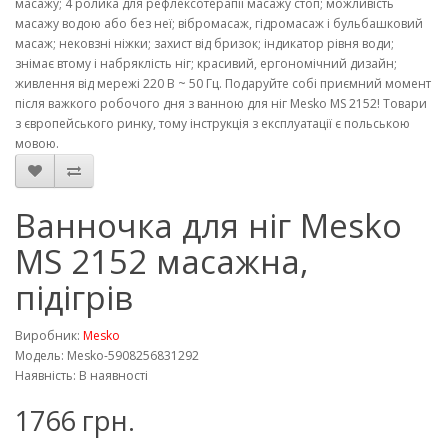
масажу; 4 ролика для рефлексотерапії масажу стоп; можливість
масажу водою або без неї; вібромасаж, гідромасаж і бульбашковий
масаж; нековзні ніжки; захист від бризок; індикатор рівня води;
знімає втому і набряклість ніг; красивий, ергономічний дизайн;
живлення від мережі 220 В ~ 50 Гц. Подаруйте собі приємний момент
після важкого робочого дня з ванною для ніг Mesko MS 2152! Товари
з європейського ринку, тому інструкція з експлуатації є польською
мовою.
Ванночка для ніг Mesko
MS 2152 масажна,
підігрів
Виробник:
Mesko
Модель: Mesko-5908256831292
Наявність: В наявності
1766 грн.