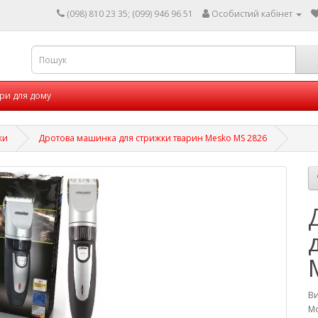
(098) 810 23 35; (099) 946 96 51
Особистий кабінет
ри для дому
ки
Дротова машинка для стрижки тварин Mesko MS 2826
В
Мо