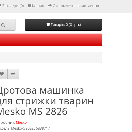
Закладки (0)
Кошик
Оформлення замовлення
Товарів: 0 (0 грн.)
Дротова машинка
для стрижки тварин
Mesko MS 2826
иробник:
Mesko
дель: Mesko-5908256839717