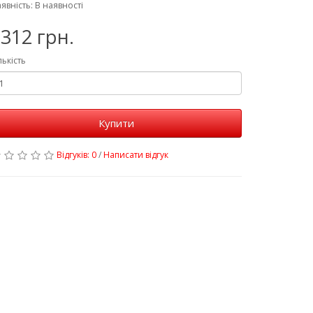
явність: В наявності
312 грн.
лькість
Купити
Відгуків: 0
/
Написати відгук