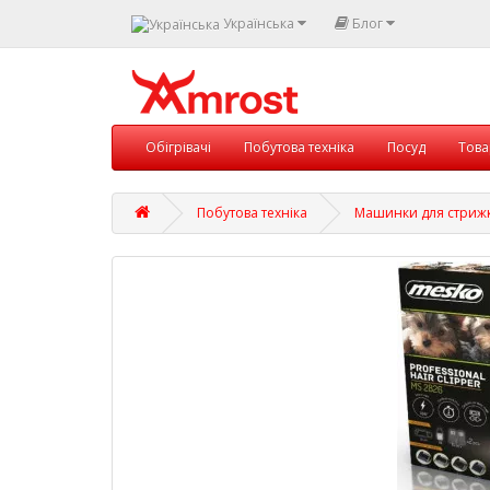
Українська
Блог
Обігрівачі
Побутова техніка
Посуд
Това
Побутова техніка
Машинки для стриж