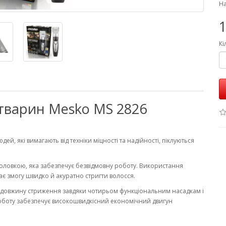
На
1
Кі
тварин Mesko MS 2826
, які вимагають від техніки міцності та надійності, піклуються
ловкою, яка забезпечує безвідмовну роботу. Використання
дає змогу швидко й акуратно стригти волосся.
и довжину стриження завдяки чотирьом функціональним насадкам і
оботу забезпечує високошвидкісний економічний двигун