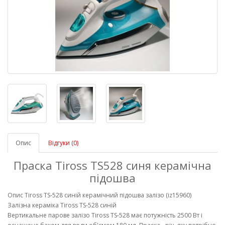
Опис
Відгуки (0)
Праска Tiross TS528 синя керамічна
підошва
Опис Tiross TS-528 синій керамічний підошва залізо (iz15960)
Залізна кераміка Tiross TS-528 синій
Вертикальне парове залізо Tiross TS-528 має потужність 2500 Вт і