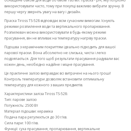
оснащене баком для води об'ємом 180 мл. Праска - річ, яку потрібно
використовувати часто, тому при покупці важливо вибрати зручну. В
першу чергу зверніть увагу на вагу і дизайн.
Праска Tiross TS-528 відповідає всім сучасним вимогам. Існують
режими розпилення води та вертикального пропарювання.
Розпилювач можна використовувати в будь-якому режимі
прасування, він не впливає на температуру нагріву праски.
Підошва з керамічним покриттям ідеально підходить для вашої
парової праски. Вона абсолютно не слизька, чиста і легко
подряпається. Для того щоб результати прасування радували вас
кожен день, необхідно надійне і міцне прасування.
Це практичне залізо виправдає всі витрачені на нього гроші!
Контроль температури дозволяє встановити оптимальну
температуру для кожного з ваших предметів.
Характеристики заліза Tiross TS-528:
Тип: парове залізо
Потужність: 2500 Вт
Матеріал підошви: кераміка
Подача пара регулюється до 30 г/хв.
Сила пари: 100 г/хв.
Функції: суха прасування, пропарювання, вертикальне