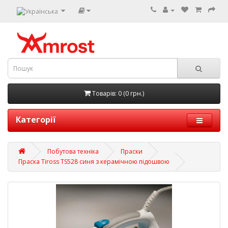
Товарів: 0 (0 грн.)
Категорії
Побутова техніка
Праски
Праска Tiross TS528 синя з керамічною підошвою