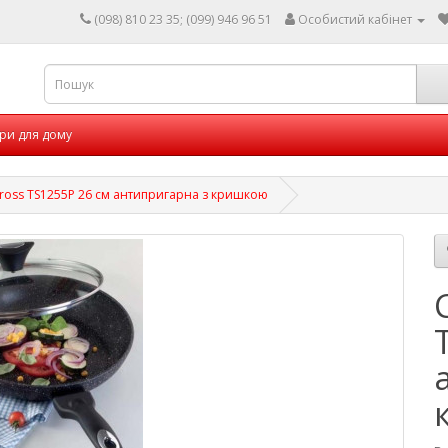
(098) 810 23 35; (099) 946 96 51
Особистий кабінет
ри для дому
ross TS1255P 26 см антипригарна з кришкою