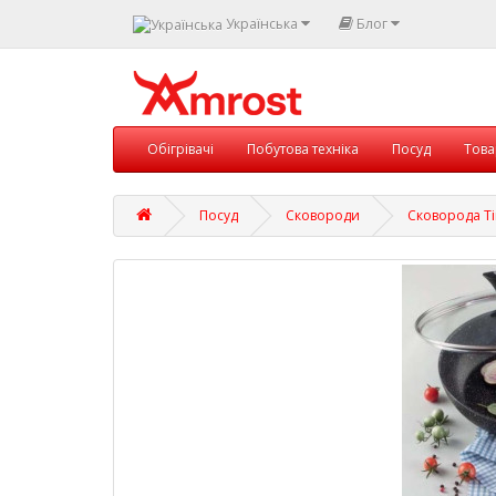
Українська
Блог
Обігрівачі
Побутова техніка
Посуд
Това
Посуд
Сковороди
Сковорода Ti