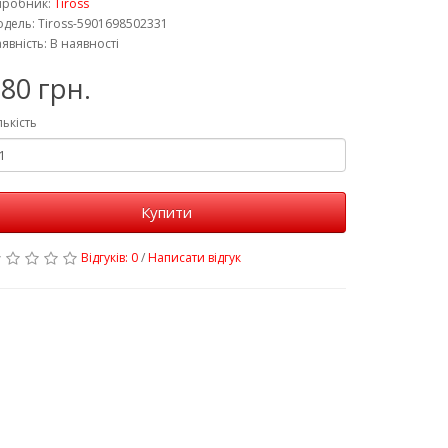
иробник:
Tiross
дель: Tiross-5901698502331
явність: В наявності
80 грн.
лькість
Купити
Відгуків: 0
/
Написати відгук