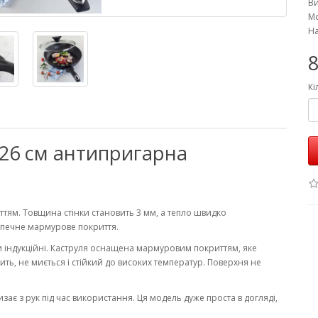
В
Мо
На
8
Кі
 26 см антипригарна
тям. Товщина стінки становить 3 мм, а тепло швидко
езпечне мармурове покриття.
и індукційні. Каструля оснащена мармуровим покриттям, яке
ть, не миється і стійкий до високих температур. Поверхня не
.
изає з рук під час використання. Ця модель дуже проста в догляді,