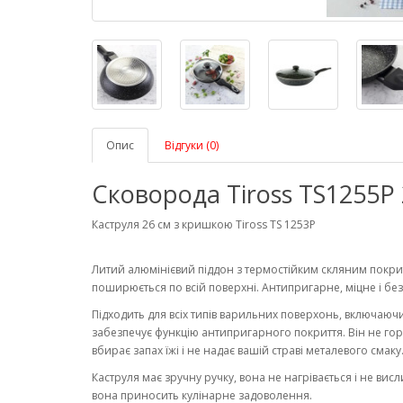
Опис
Відгуки (0)
Сковорода Tiross TS1255P
Каструля 26 см з кришкою Tiross TS 1253P
Литий алюмінієвий піддон з термостійким скляним покрит
поширюється по всій поверхні. Антипригарне, міцне і б
Підходить для всіх типів варильних поверхонь, включаюч
забезпечує функцію антипригарного покриття. Він не гори
вбирає запах їжі і не надає вашій страві металевого смаку
Каструля має зручну ручку, вона не нагрівається і не висл
вона приносить кулінарне задоволення.