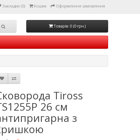
Закладки (0)
Кошик
Оформлення замовлення
Товарів: 0 (0 грн.)
Сковорода Tiross
TS1255P 26 см
антипригарна з
кришкою