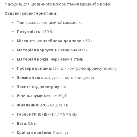
підходить для щоденного використання вдома або в офісі.
Основні характеристики:
Тип
: ножова (ротаційна) кавомолка
Потужність
: 150 Вт
Місткість контейнера для зерен
: 50 г
Матеріал корпусу
: нержавіюча сталь
Матеріал ножів
: нержавіюча сталь
Прозора кришка
: так, для контролю процесу помолу
Знімна чаша
: так, для легкого очищення
Захист від перегріву
: так
Рівень шуму
: менше 69 дБ
Живлення
: 220-240 В, 50 Гц
Габарити (В×Ш×Г)
: 17 × 9 × 9 см
Вага
: 0,6 кг
Країна виробник
: Польща