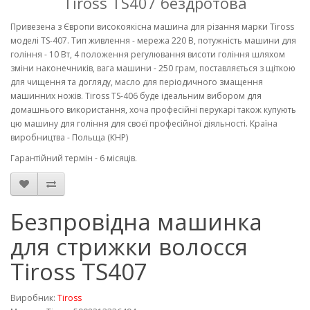
Tiross TS407 бездротова
Привезена з Європи високоякісна машина для різання марки Tiross
моделі TS-407. Тип живлення - мережа 220 В, потужність машини для
гоління - 10 Вт, 4 положення регулювання висоти гоління шляхом
зміни наконечників, вага машини - 250 грам, поставляється з щіткою
для чищення та догляду, масло для періодичного змащення
машинних ножів. Tiross TS-406 буде ідеальним вибором для
домашнього використання, хоча професійні перукарі також купують
цю машину для гоління для своєї професійної діяльності. Країна
виробництва - Польща (КНР)
Гарантійний термін - 6 місяців.
Безпровідна машинка
для стрижки волосся
Tiross TS407
Виробник:
Tiross