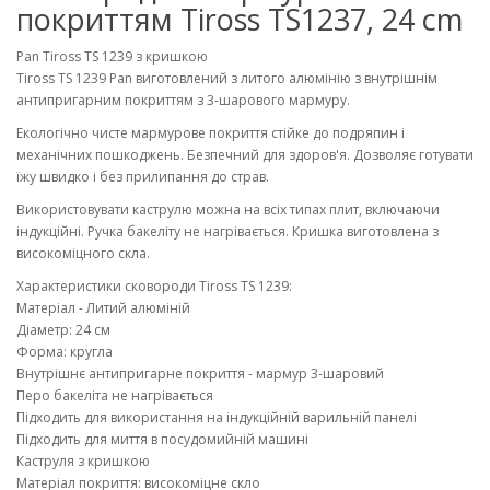
покриттям Tiross TS1237, 24 cm
Pan Tiross TS 1239 з кришкою
Tiross TS 1239 Pan виготовлений з литого алюмінію з внутрішнім
антипригарним покриттям з 3-шарового мармуру.
Екологічно чисте мармурове покриття стійке до подряпин і
механічних пошкоджень. Безпечний для здоров'я. Дозволяє готувати
їжу швидко і без прилипання до страв.
Використовувати каструлю можна на всіх типах плит, включаючи
індукційні. Ручка бакеліту не нагрівається. Кришка виготовлена з
високоміцного скла.
Характеристики сковороди Tiross TS 1239:
Матеріал - Литий алюміній
Діаметр: 24 см
Форма: кругла
Внутрішнє антипригарне покриття - мармур 3-шаровий
Перо бакеліта не нагрівається
Підходить для використання на індукційній варильній панелі
Підходить для миття в посудомийній машині
Каструля з кришкою
Матеріал покриття: високоміцне скло