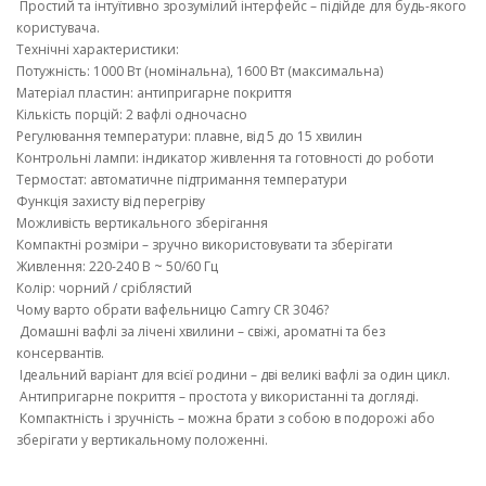
Простий та інтуїтивно зрозумілий інтерфейс – підійде для будь-якого
користувача.
Технічні характеристики:
Потужність: 1000 Вт (номінальна), 1600 Вт (максимальна)
Матеріал пластин: антипригарне покриття
Кількість порцій: 2 вафлі одночасно
Регулювання температури: плавне, від 5 до 15 хвилин
Контрольні лампи: індикатор живлення та готовності до роботи
Термостат: автоматичне підтримання температури
Функція захисту від перегріву
Можливість вертикального зберігання
Компактні розміри – зручно використовувати та зберігати
Живлення: 220-240 В ~ 50/60 Гц
Колір: чорний / сріблястий
Чому варто обрати вафельницю Camry CR 3046?
Домашні вафлі за лічені хвилини – свіжі, ароматні та без
консервантів.
Ідеальний варіант для всієї родини – дві великі вафлі за один цикл.
Антипригарне покриття – простота у використанні та догляді.
Компактність і зручність – можна брати з собою в подорожі або
зберігати у вертикальному положенні.