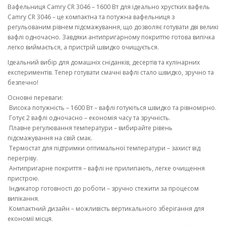
Вафельниця Camry CR 3046 – 1600 Вт для ідеально хрустких вафель
Camry CR 3046 – це компактна та потужна вафельниця з
регульованим рівнем підсмажування, що дозволяє готувати дві великі
вафлі одночасно. Завдяки антипригарному покриттю готова випічка
легко виймається, а пристрій швидко очищується.
Ідеальний вибір для домашніх сніданків, десертів та кулінарних
експериментів. Тепер готувати смачні вафлі стало швидко, зручно та
безпечно!
Основні переваги:
Висока потужність – 1600 Вт – вафлі готуються швидко та рівномірно.
Готує 2 вафлі одночасно – економія часу та зручність.
Плавне регулювання температури – вибирайте рівень
підсмажування на свій смак.
Термостат для підтримки оптимальної температури – захист від
перегріву.
Антипригарне покриття – вафлі не прилипають, легке очищення
пристрою.
Індикатор готовності до роботи – зручно стежити за процесом
випікання.
Компактний дизайн – можливість вертикального зберігання для
економії місця.