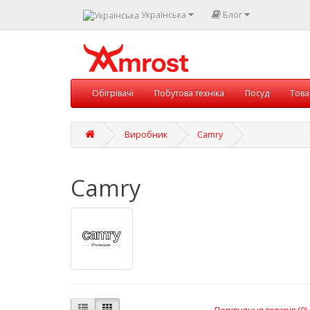
Українська
Блог
Обігрівачі
Побутова техніка
Посуд
Това
Виробник
Camry
Camry