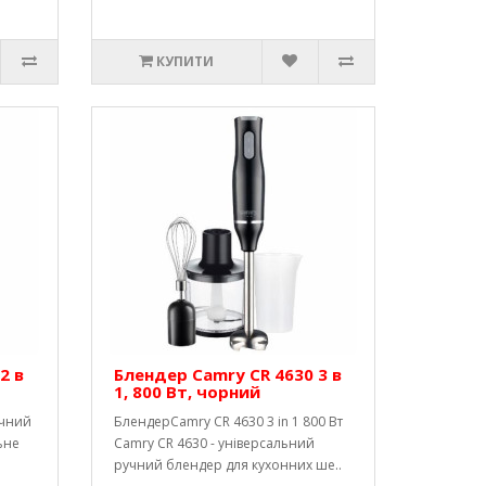
КУПИТИ
2 в
Блендер Camry CR 4630 3 в
1, 800 Вт, чорний
учний
БлендерCamry CR 4630 3 in 1 800 Вт
ьне
Camry CR 4630 - універсальний
ручний блендер для кухонних ше..