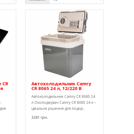
y CR
Автохолодильник Camry
ня
CR 8065 24 л, 12/220 В
5
Автохолодильник Camry CR 8065 24
:
л Охолоджувач Camry CR 8065 24 л –
 для
ідеальне рішення для подор..
3281 грн.