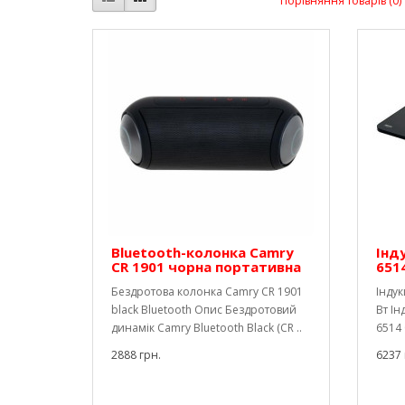
Порівняння товарів (0)
Bluetooth-колонка Camry
Інд
CR 1901 чорна портативна
651
Бездротова колонка Camry CR 1901
Індук
black Bluetooth Опис Бездротовий
Вт Ін
динамік Camry Bluetooth Black (CR ..
6514 
2888 грн.
6237 