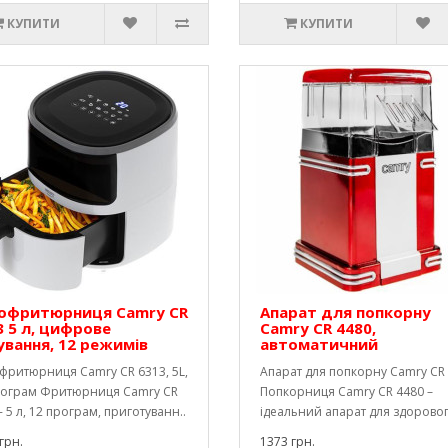
КУПИТИ
КУПИТИ
офритюрниця Camry CR
Апарат для попкорну
3 5 л, цифрове
Camry CR 4480,
ування, 12 режимів
автоматичний
фритюрниця Camry CR 6313, 5L,
Апарат для попкорну Camry CR
рограм Фритюрниця Camry CR
Попкорниця Camry CR 4480 –
- 5 л, 12 програм, приготуванн..
ідеальний апарат для здорового
грн.
1373 грн.