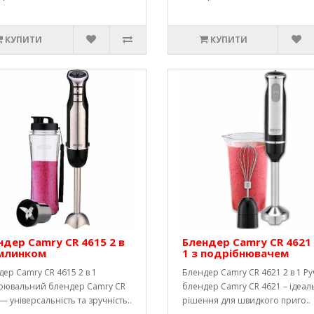
КУПИТИ
КУПИТИ
ндер Camry CR 4615 2 в
Блендер Camry CR 4621 
 млинком
1 з подрібнювачем
ер Camry CR 4615 2 в 1
Блендер Camry CR 4621 2 в 1 Р
рювальний блендер Camry CR
блендер Camry CR 4621 – ідеал
— універсальність та зручність..
рішення для швидкого приго..