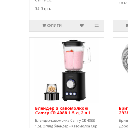
Camry CR..
1837 
3413 грн.
КУПИТИ
Блендер з кавомолкою
Бри
Camry CR 4088 1.5 л, 2 в 1
293
Блендер-кавомолка Camry CR 4088
Брит
1.5L Огляд блендер - Кавомолка Cup
Доро