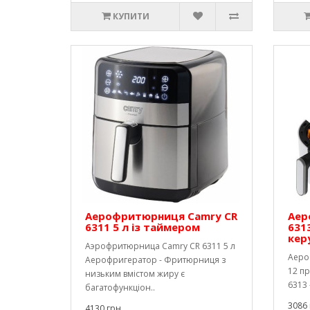
КУПИТИ
Аерофритюрниця Camry CR
Аер
6311 5 л із таймером
631
кер
Аэрофритюрница Camry CR 6311 5 л
Аеро
Аерофригератор - Фритюрниця з
12 п
низьким вмістом жиру є
6313 
багатофункціон..
3086 
4130 грн.