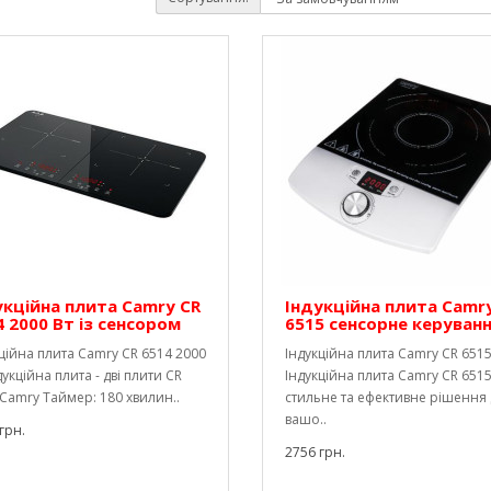
укційна плита Camry CR
Індукційна плита Camr
4 2000 Вт із сенсором
6515 сенсорне керуван
ційна плита Camry CR 6514 2000
Індукційна плита Camry CR 651
дукційна плита - дві плити CR
Індукційна плита Camry CR 6515
Camry Таймер: 180 хвилин..
стильне та ефективне рішення
вашо..
грн.
2756 грн.