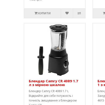
КУПИТИ
Блендер Camry CR 4089 1.7
Бле
л з мірною шкалою
1 з
Блендер Camry CR 4089 1.7 L
Бленд
Відкрийте для себе потужність і
Зану
точність змішування з блендером
4615 