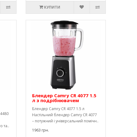
КУПИТИ
Блендер Camry CR 4077 1.5
л з подрібнювачем
Блендер Camry CR 4077 1.5 л
 4480
Настільний блендер Camry CR 4077
– потужний і універсальний помічн..
 та..
1963 грн.