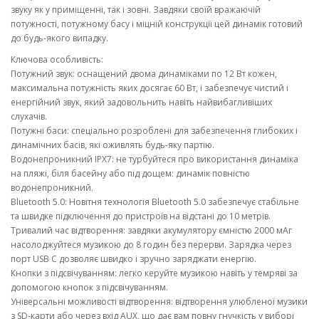
звуку як у приміщенні, так і зовні. Завдяки своїй вражаючій
потужності, потужному басу і міцній конструкції цей динамік готовий
до будь-якого випадку.
Ключова особливість:
Потужний звук: оснащений двома динаміками по 12 Вт кожен,
максимальна потужність яких досягає 60 Вт, і забезпечує чистий і
енергійний звук, який задовольнить навіть найвибагливіших
слухачів.
Потужні баси: спеціально розроблені для забезпечення глибоких і
динамічних басів, які оживлять будь-яку партію.
Водонепроникний IPX7: не турбуйтеся про використання динаміка
на пляжі, біля басейну або під дощем: динамік повністю
водонепроникний.
Bluetooth 5.0: Новітня технологія Bluetooth 5.0 забезпечує стабільне
та швидке підключення до пристроїв на відстані до 10 метрів.
Тривалий час відтворення: завдяки акумулятору ємністю 2000 мАг
насолоджуйтеся музикою до 8 годин без перерви. Зарядка через
порт USB C дозволяє швидко і зручно заряджати енергію.
Кнопки з підсвічуванням: легко керуйте музикою навіть у темряві за
допомогою кнопок з підсвічуванням.
Універсальні можливості відтворення: відтворення улюбленої музики
з SD-карти або через вхід AUX, що дає вам повну гнучкість у виборі