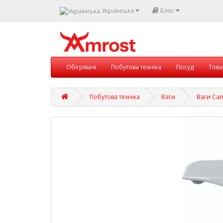
Українська
Блог
Обігрівачі
Побутова техніка
Посуд
Това
Побутова техніка
Ваги
Ваги Cam