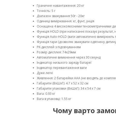
Граничне навантаження: 20 кг
Точність: 5 г
Діапазон зважування 50г - 20кг
Одиниці вимірювання: кг, фунт, унція
Оснащена 4 високоякісними тензометричними д
Функція HOLD (при натисканні показує результат, 
Функція Auto-HOLD (ваги автоматично вимірюють п
Функція тари (дозволяє зважувати одягнену дитину
РК-дисплей з підсвічуванням
Розмір дисплея: 74x29мм
Автоматичне вимкнення через 30 секунд
Індикатор низького заряду батареї
Індикатор перевантаження ваги
Дуже легкі
Живлення: 2 батарейки AAA (не входять до комплек
Габарити (ВхШхГ): 4.7 х 52 х 32 см
Габарити упаковки (ВхШхГ): 34 х 54 х 7 см
Вага: 0.93 кг
Вага в упаковці: 1.55 кг
Чому варто замо