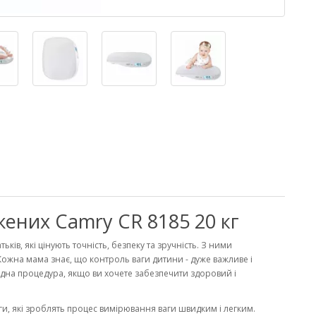
ених Camry CR 8185 20 кг
ьків, які цінують точність, безпеку та зручність. З ними
Кожна мама знає, що контроль ваги дитини - дуже важливе і
хідна процедура, якщо ви хочете забезпечити здоровий і
аги, які зроблять процес вимірювання ваги швидким і легким.