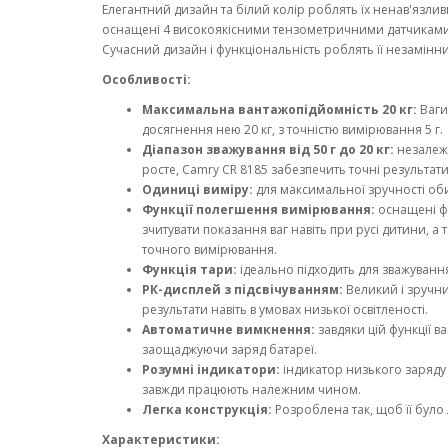
Елегантний дизайн та білий колір роблять їх ненав'язлив
оснащені 4 високоякісними тензометричними датчиками, 
Сучасний дизайн і функціональність роблять її незамінни
Особливості:
Максимальна вантажопідйомність 20 кг:
Ваги
досягнення нею 20 кг, з точністю вимірювання 5 г.
Діапазон зважування від 50 г до 20 кг:
незалежн
росте, Camry CR 8185 забезпечить точні результати
Одиниці виміру:
для максимальної зручності оби
Функції полегшення вимірювання:
оснащені фу
зчитувати показання ваг навіть при русі дитини, 
точного вимірювання.
Функція тари:
ідеально підходить для зважування 
РК-дисплей з підсвічуванням:
Великий і зручни
результати навіть в умовах низької освітленості.
Автоматичне вимкнення:
завдяки цій функції в
заощаджуючи заряд батареї.
Розумні індикатори:
індикатор низького заряду
завжди працюють належним чином.
Легка конструкція:
Розроблена так, щоб її було 
Характеристики: