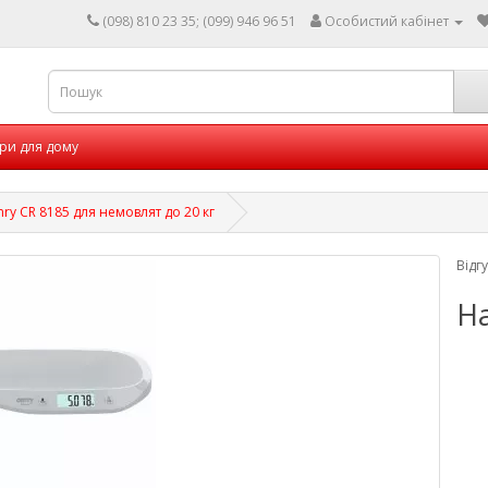
(098) 810 23 35; (099) 946 96 51
Особистий кабінет
ри для дому
ry CR 8185 для немовлят до 20 кг
Відг
На