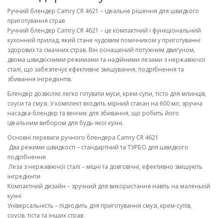
Ручний блендер Camry CR 4621 – ідеальне рішення для швидкого
приготування страв
Ручний блендер Camry CR 4621 – це компактний і функціональний
кухонний прилад, який стане чудовим помічником у приготуванні
здорових та смачних страв. Він оснащений потужним двигуном,
двома швидкісними режимами та надійними лезами з нержавіючої
сталі, що забезпечує ефективне змішування, подрібнення та
збивання інгредієнтів.
Блендер дозволяє легко готувати муси, крем-супи, тісто для млинців,
соуси та смузі. У комплект входить мірний стакан на 600 мл, зручна
насадка-блендер та венчик для збивання, що робить його
ідеальним вибором для будь-якої кухні.
Основні переваги ручного блендера Camry CR 4621
Два режими швидкості – стандартний та ТУРБО для швидкого
подрібнення
Леза з нержавіючої сталі – міцні та довговічні, ефективно змішують
інгредієнти
Компактний дизайн – зручний для використання навіть на маленькій
кухні
Універсальність – підходить для приготування смузі, крем-супів,
соусів, тіста та інших страв