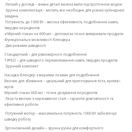
Легкий у догляді – знімні деталі можна мити під проточною водою
Зручна комплектація – містить все необхідне для різних кулінарних
завдань
Потужність до 1000 Вт – висока ефективність подрібнення навіть
твердих інгредієнтів
✔Мірний стакан на 600 мл – допомагає точно вимірювати продукти
Функціональні можливості блендера
Два режими швидкості:
Стандартний – для рівномірного подрібнення
ТУРБО – для швидкого перемелювання навіть твердих продуктів
Зручний комплект:
Насадка-блендер з міцними лезами для подрібнення
Венчик для збивання – ідеальний для приготування тіста, кремів і
мусів
Мірний стакан 600 мл – точне дозування інгредієнтів
Леза та венчик з нержавіючої сталі – гарантія довговічності та
ефективної роботи
Потужний мотор – максимальна потужність 1000 Вт забезпечує
швидку роботу
Ергономічний дизайн – зручна ручка для комфортного