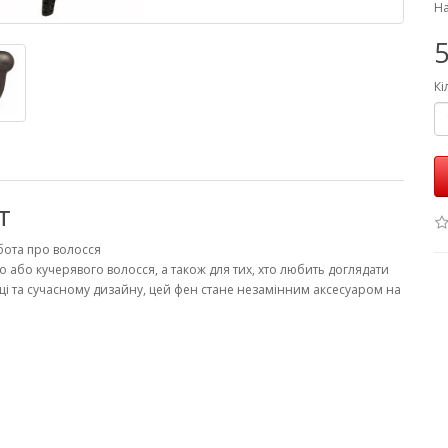
На
5
Кі
т
бота про волосся
о або кучерявого волосся, а також для тих, хто любить доглядати
учці та сучасному дизайну, цей фен стане незамінним аксесуаром на