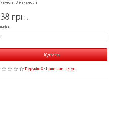
явність: В наявності
38 грн.
лькість
Купити
Відгуків: 0
/
Написати відгук