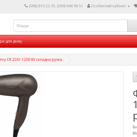
(098) 810 23 35; (099) 946 96 51
Особистий кабінет
ри для дому
ry CR 2261 1200 Вт складна ручка
В
Мо