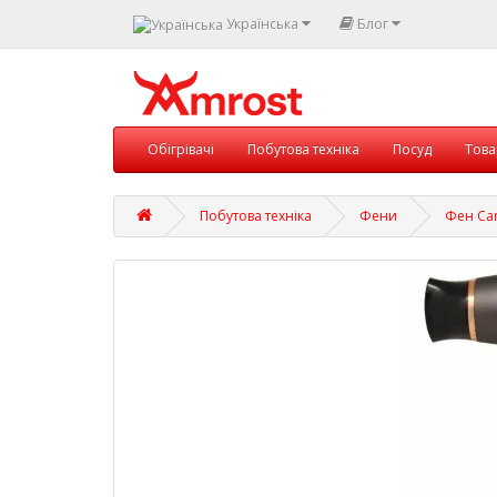
Українська
Блог
Обігрівачі
Побутова техніка
Посуд
Това
Побутова техніка
Фени
Фен Cam