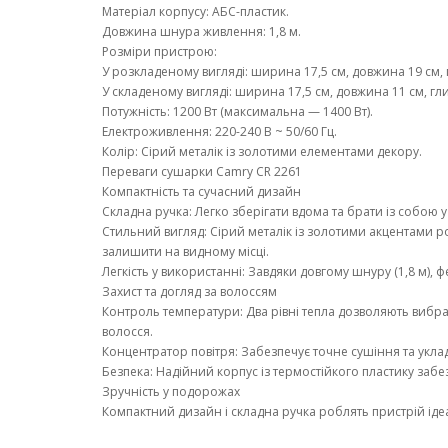
Матеріал корпусу: АБС-пластик.
Довжина шнура живлення: 1,8 м.
Розміри пристрою:
У розкладеному вигляді: ширина 17,5 см, довжина 19 см, 
У складеному вигляді: ширина 17,5 см, довжина 11 см, гл
Потужність: 1200 Вт (максимальна — 1400 Вт).
Електроживлення: 220-240 В ~ 50/60 Гц.
Колір: Сірий металік із золотими елементами декору.
Переваги сушарки Camry CR 2261
Компактність та сучасний дизайн
Складна ручка: Легко зберігати вдома та брати із собою 
Стильний вигляд: Сірий металік із золотими акцентами
залишити на видному місці.
Легкість у використанні: Завдяки довгому шнуру (1,8 м), 
Захист та догляд за волоссям
Контроль температури: Два рівні тепла дозволяють вибр
волосся.
Концентратор повітря: Забезпечує точне сушіння та укла
Безпека: Надійний корпус із термостійкого пластику забе
Зручність у подорожах
Компактний дизайн і складна ручка роблять пристрій іде