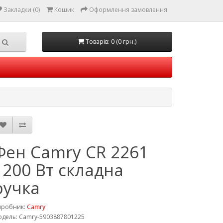
Закладки (0)
Кошик
Оформлення замовлення
Товарів: 0 (0 грн.)
Фен Camry CR 2261
1200 Вт складна
ручка
иробник:
Camry
дель: Camry-5903887801225