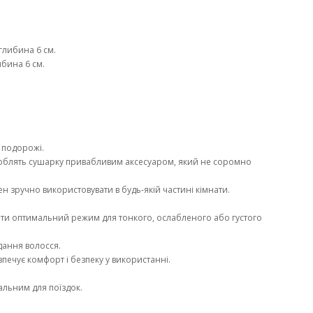
глибина 6 см.
ибина 6 см.
у подорожі.
 роблять сушарку привабливим аксесуаром, який не соромно
фен зручно використовувати в будь-якій частині кімнати.
ати оптимальний режим для тонкого, ослабленого або густого
дання волосся.
зпечує комфорт і безпеку у використанні.
альним для поїздок.