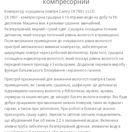
компресорний
Компресор осушувача повітря Camry CR 7851 з LCD
CR 7851 - компресорна сушарка з 10 літрами води на добу та РК-
дисплеєм. Машина має 4 режими сушіння: звичайний,
безперервний, міцний і сухий одяг. Сушарка оснащена точним
датчиком, який показує поточний рівень вологості в приміщенні.
Після висихання приміщення до очікуваного рівня вологості
пристрій автоматично вимикає компресор, забезпечуючи
циркуляцію повітря через робочий вентилятор. Крім того, сушарка
оснащена індикатором вологості, який показує рівень вологості на
передній панелі приладу з 3 кольорами. Додаткові переваги виробу -
функція батьківського блокування і екранного гасіння.
Пристрій призначений для зниження вологості повітря в таких
приміщеннях, як: санвузли, сушильні, шафи-купе. Це допомагає
підтримувати належну вологість у бібліотеках, музеях, архівах,
серверах та інших місцях, де занадто багато вологи в повітрі. Він буде
добре працювати при висиханні нижніх поверхів, таких як підвали і
гаражі, а також при затопленні. При роботі в білизні це значно
прискорить сушку одягу. Звукові та світлові сигнали повідомляють,
що вбудований бак об'ємом 2,2 л заповнений водою. Включена
зливна труба забезпечує безперервний дренаж, зливаючи воду в