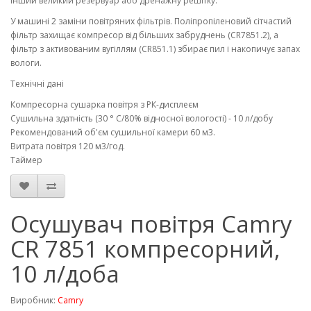
інший великий резервуар або дренажну решітку.
У машині 2 заміни повітряних фільтрів. Поліпропіленовий сітчастий
фільтр захищає компресор від більших забруднень (CR7851.2), а
фільтр з активованим вугіллям (CR851.1) збирає пил і накопичує запах
вологи.
Технічні дані
Компресорна сушарка повітря з РК-дисплеєм
Сушильна здатність (30 ° C/80% відносної вологості) - 10 л/добу
Рекомендований об'єм сушильної камери 60 м3.
Витрата повітря 120 м3/год.
Таймер
Осушувач повітря Camry
CR 7851 компресорний,
10 л/доба
Виробник:
Camry