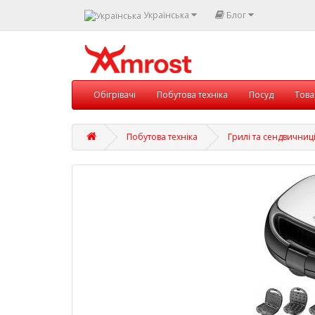
Українська
Блог
Обігрівачі
Побутова техніка
Посуд
Това
Побутова техніка
Грилі та сендвичниц