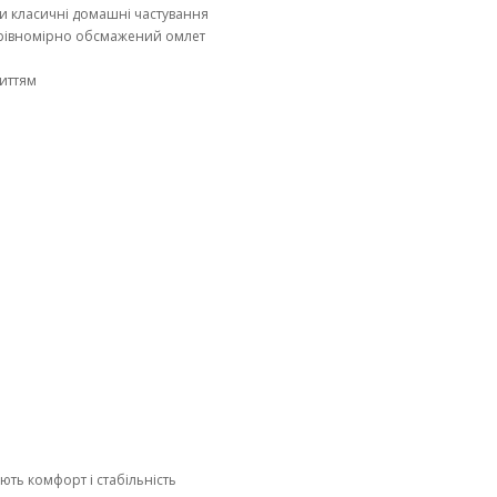
ти класичні домашні частування
 рівномірно обсмажений омлет
риттям
ють комфорт і стабільність