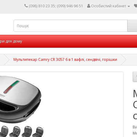
(098) 810 23 35; (099) 946 96 51
Особистий кабінет
ри для дому
і
Мультипекар Camry CR 3057 6 в 1 вафлі, сендвічі, горішки
В
Мо