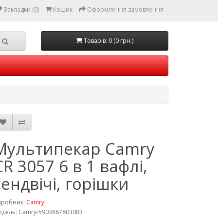
Закладки (0)
Кошик
Оформлення замовлення
Товарів: 0 (0 грн.)
Мультипекар Camry
CR 3057 6 в 1 вафлі,
сендвічі, горішки
иробник:
Camry
дель: Camry-5903887803083