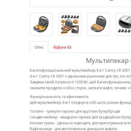
Опис
Відгуки (0)
Мультипекар C
Багатофункціональний мультімейкер 6 в 1 Camry CR 3057
6-в-1 Camry CR 3057 є ідеальним рішенням для тих, хто х
Завдяки своїй потужності 1200 Вт, цей багатофункціональн
смажити продукти з обох сторін, запікати вафлі, печиво «г
Функціональність та ефективність
Цей мультімейкер 6-в-1 поєднує в собі шість різних функці
Тостинг - трикутні тарілки для хрустких бутербродів
Сендвіч-мейкер - квадратні тарілки для традиційних буте
Контакт гриль - ідеально підходить для приготування м'яс
Вафельниця - для виготовлення домашніх вафель