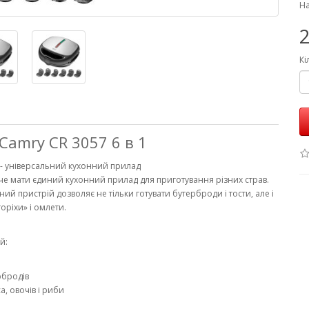
На
2
Кі
amry CR 3057 6 в 1
 - універсальний кухонний прилад
оче мати єдиний кухонний прилад для приготування різних страв.
ий пристрій дозволяє не тільки готувати бутерброди і тости, але і
оріхи» і омлети.
й:
рбродів
а, овочів і риби