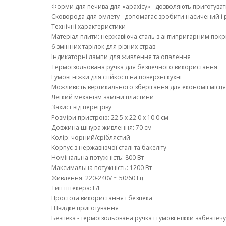
Форми для печива для «арахісу» - дозволяють приготува
Сковорода для омлету - допомагає зробити насичений і
Технічні характеристики
Матеріал плити: нержавіюча сталь з антипригарним пок
6 змінних тарілок для різних страв
Індикаторні лампи для живлення та опалення
Термоізольована ручка для безпечного використання
Гумові ніжки для стійкості на поверхні кухні
Можливість вертикального зберігання для економії місця
Легкий механізм заміни пластини
Захист від перегріву
Розміри пристрою: 22.5 x 22.0 x 10.0 см
Довжина шнура живлення: 70 см
Колір: чорний/сріблястий
Корпус з нержавіючої сталі та бакеліту
Номінальна потужність: 800 Вт
Максимальна потужність: 1200 Вт
Живлення: 220-240V ~ 50/60 Гц
Тип штекера: E/F
Простота використання і безпека
Швидке приготування
Безпека - термоізольована ручка і гумові ніжки забезпечу