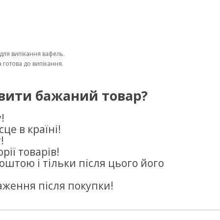
для випікання вафель.
а готова до випікання.
вити бажаний товар?
!
це в країні!
!
рії товарів!
оштою і тільки після цього його
аження після покупки!