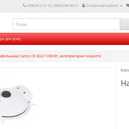
(098) 810 23 35; (099) 946 96 51
Особистий кабінет
ри для дому
афельниця Camry CR 3022 1000 Вт, антипригарне покриття
Відг
На