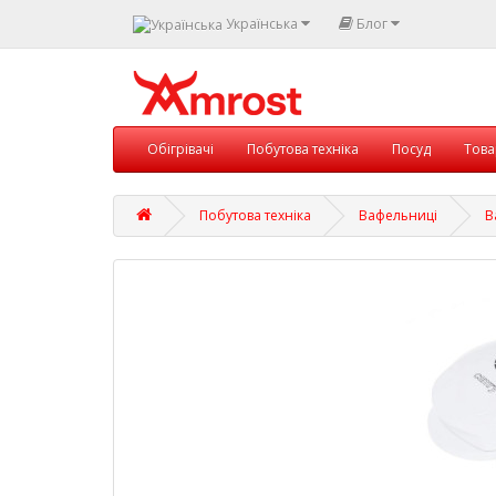
Українська
Блог
Обігрівачі
Побутова техніка
Посуд
Това
Побутова техніка
Вафельниці
В