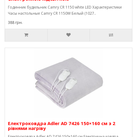
Годинник будильник Camry CR 1150 white LED Характеристики
Часы настольные Camry CR 1150W Белый (1027..
388 грн.
Електроковдра Adler AD 7426 150×160 см з 2
рівнями нагріву
Електроковдра Adler AD 7426 150×160 см Електрична ковдра