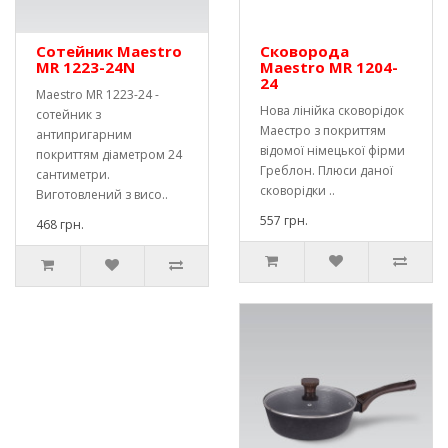
Сотейник Maestro
Сковорода
MR 1223-24N
Maestro MR 1204-
24
Maestro MR 1223-24 -
Нова лінійка сковорідок
сотейник з
Маестро з покриттям
антипригарним
відомої німецької фірми
покриттям діаметром 24
Греблон. Плюси даної
сантиметри.
сковорідки ..
Виготовлений з висо..
557 грн.
468 грн.