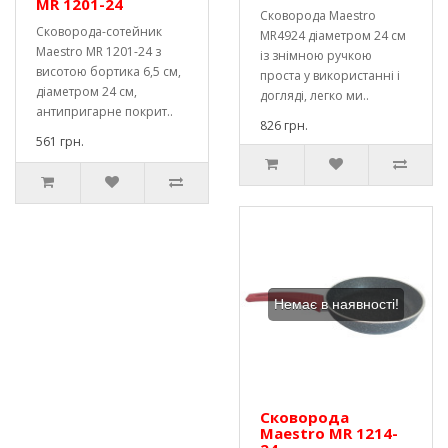
MR 1201-24
Сковорода Maestro
Сковорода-сотейник
MR4924 діаметром 24 см
Maestro MR 1201-24 з
із знімною ручкою
висотою бортика 6,5 см,
проста у використанні і
діаметром 24 см,
догляді, легко ми..
антипригарне покрит..
826 грн.
561 грн.
Немає в наявності!
Сковорода
Maestro MR 1214-