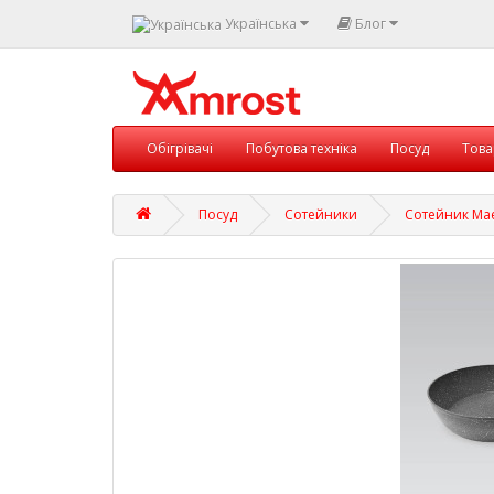
Українська
Блог
Обігрівачі
Побутова техніка
Посуд
Това
Посуд
Сотейники
Сотейник Mae