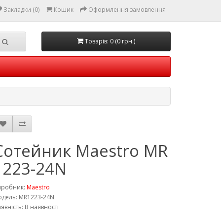
Закладки (0)
Кошик
Оформлення замовлення
Товарів: 0 (0 грн.)
Сотейник Maestro MR
1223-24N
иробник:
Maestro
дель: MR1223-24N
явність: В наявності