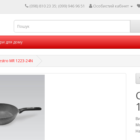
(098) 810 23 35; (099) 946 96 51
Особистий кабінет
ри для дому
stro MR 1223-24N
В
Мо
На