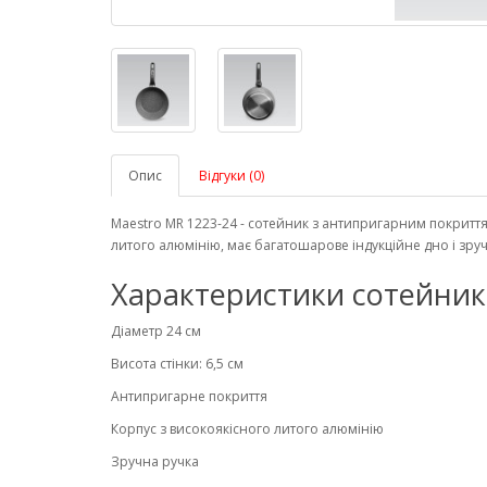
Опис
Відгуки (0)
Maestro MR 1223-24 - сотейник з антипригарним покритт
литого алюмінію, має багатошарове індукційне дно і зруч
Характеристики сотейника
Діаметр 24 см
Висота стінки: 6,5 см
Антипригарне покриття
Корпус з високоякісного литого алюмінію
Зручна ручка