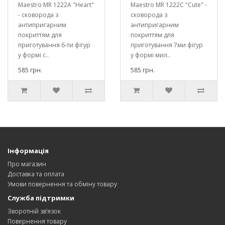
Maestro MR 1222A "Heart"
Maestro MR 1222C "Cute" -
- сковорода з
сковорода з
антипригарним
антипригарним
покриттям для
покриттям для
приготування 6-ти фігур
приготування 7ми фігур
у формі с..
у формі мил..
585 грн.
585 грн.
Інформація
Про магазин
Доставка та оплата
Умови повернення та обміну товару
Служба підтримки
Зворотній зв’язок
Повернення товару