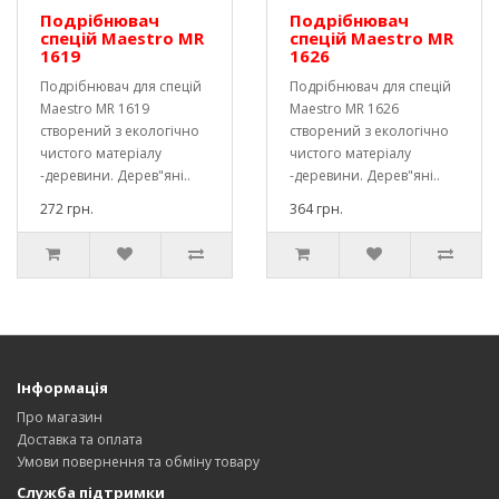
Подрібнювач
Подрібнювач
спецій Maestro MR
спецій Maestro MR
1619
1626
Подрібнювач для спецій
Подрібнювач для спецій
Maestro MR 1619
Maestro MR 1626
створений з екологічно
створений з екологічно
чистого матеріалу
чистого матеріалу
-деревини. Дерев"яні..
-деревини. Дерев"яні..
272 грн.
364 грн.
Інформація
Про магазин
Доставка та оплата
Умови повернення та обміну товару
Служба підтримки