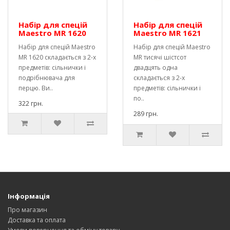
Набір для спецій
Набір для спецій
Maestro MR 1620
Maestro MR 1621
Набір для спецій Maestro
Набір для спецій Maestro
MR 1620 складається з 2-х
MR тисячі шістсот
предметів: сільнички і
двадцять одна
подрібнювача для
складається з 2-х
перцю. Ви..
предметів: сільнички і
по..
322 грн.
289 грн.
Інформація
Про магазин
Доставка та оплата