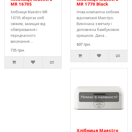
MR 1670S
MR 1770 Black
Хлібниця Maestro MR
Нова компактна хлібник
1670S зберігає хліб
від компанії Маестро.
свіжим, захищає від
Виконана з металу і
обвітрювання і
доповнена бамбуковою
передчасного
кришкою. Дана ..
висихання. ..
607 грн.
735 грн.
Немає в наявності!
Хлібниця Maestro