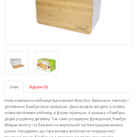
Опис
Відгуки (0)
Нова компактна хлібниця від компанії Маестро. Виконана з металу і
доповнена бамбуковою кришкою. Дана модель входить в лінійку
нових металевих хлібниць в формі скриньок. А кришка з бамбука
додає родзинку дизайну. Так само розширює функціонал, бамбук
вбирає вологу і ін бажанні на внутрішній частині кришки можна
різати. Нагадаємо, що така вставка анітрохи не порушує еко