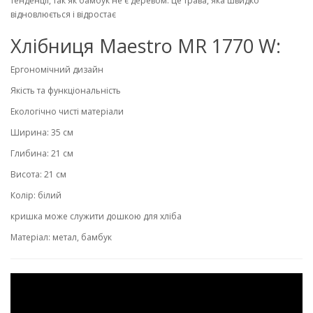
тенденції, так як бамбук не є деревом. Це трава, яка швидко
відновлюється і відростає
Хлібниця Maestro MR 1770 W:
Ергономічний дизайн
Якість та функціональність
Екологічно чисті матеріали
Ширина: 35 см
Глибина: 21 см
Висота: 21 см
Колір: білий
кришка може служити дошкою для хліба
Матеріал: метал, бамбук