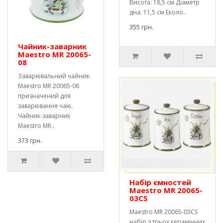
Висота: 18,5 см Діаметр
дна: 11,5 см Еколо..
355 грн.
Чайник-заварник
Maestro MR 20065-
08
Заварювальний чайник
Maestro MR 20065-08
призначений для
заварювання чаю.
Чайник-заварник
Maestro MR..
373 грн.
Набір ємностей
Maestro MR 20065-
03CS
Maestro MR 20065-03CS
набір з трьох керамічних