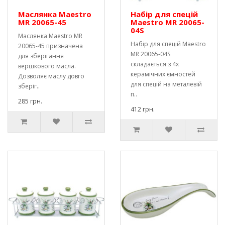
Маслянка Maestro
Набір для спецій
MR 20065-45
Maestro MR 20065-
04S
Маслянка Maestro MR
Набір для спецій Maestro
20065-45 призначена
MR 20065-04S
для зберігання
складається з 4х
вершкового масла.
керамічних ємностей
Дозволяє маслу довго
для спецій на металевій
зберіг..
п..
285 грн.
412 грн.