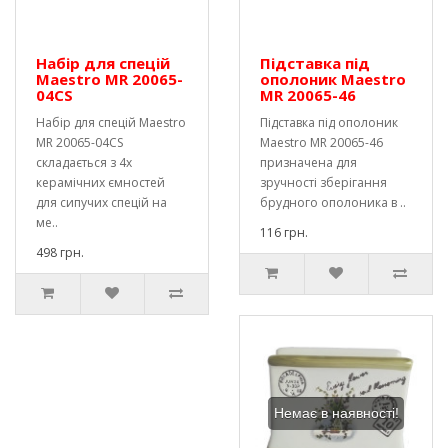
Набір для спецій
Підставка під
Maestro MR 20065-
ополоник Maestro
04CS
MR 20065-46
Набір для спецій Maestro
Підставка під ополоник
MR 20065-04CS
Maestro MR 20065-46
складається з 4х
призначена для
керамічних ємностей
зручності зберігання
для сипучих спецій на
брудного ополоника в ..
ме..
116 грн.
498 грн.
Немає в наявності!