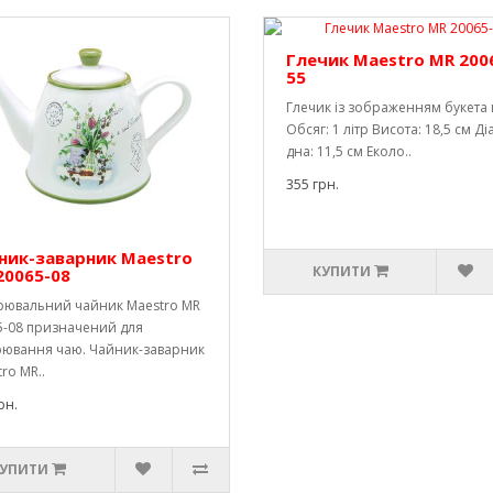
Глечик Maestro MR 200
55
Глечик із зображенням букета к
Обсяг: 1 літр Висота: 18,5 см Д
дна: 11,5 см Еколо..
355 грн.
ник-заварник Maestro
КУПИТИ
20065-08
рювальний чайник Maestro MR
5-08 призначений для
рювання чаю. Чайник-заварник
ro MR..
рн.
УПИТИ