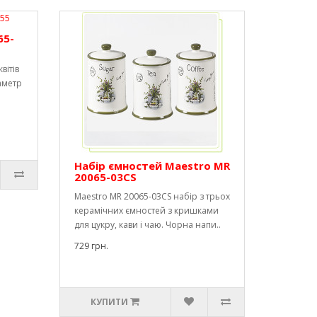
65-
вітів
іаметр
Набір ємностей Maestro MR
20065-03CS
Maestro MR 20065-03CS набір з трьох
керамічних ємностей з кришками
для цукру, кави і чаю. Чорна напи..
729 грн.
КУПИТИ