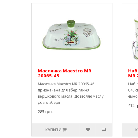
Маслянка Maestro MR
Наб
20065-45
MR 
Маслянка Maestro MR 20065-45
Набір
призначена для зберігання
04S с
вершкового масла. Дозволяє маслу
ємнос
довго зберіг..
412 г
285 грн.
КУПИТИ
К