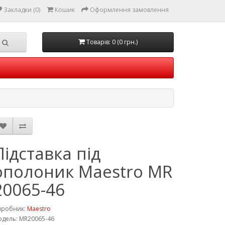
Закладки (0)
Кошик
Оформлення замовлення
Товарів: 0 (0 грн.)
Підставка під
ополоник Maestro MR
20065-46
иробник:
Maestro
дель: MR20065-46