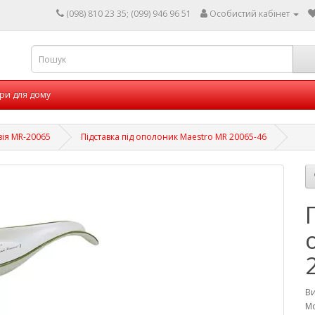
(098) 810 23 35; (099) 946 96 51
Особистий кабінет
ри для дому
ія MR-20065
Підставка під ополоник Maestro MR 20065-46
В
Мо