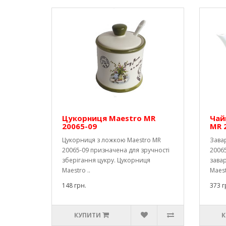
Цукорниця Maestro MR
Чай
20065-09
MR 
Цукорниця з ложкою Maestro MR
Зава
20065-09 призначена для зручності
2006
зберігання цукру. Цукорниця
зава
Maestro ..
Maest
148 грн.
373 г
КУПИТИ
К