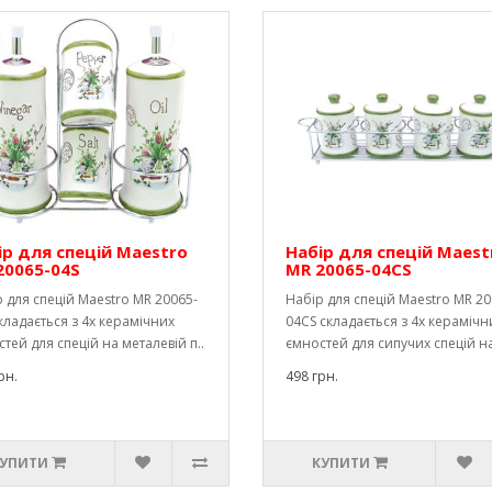
ір для спецій Maestro
Набір для спецій Maest
20065-04S
MR 20065-04CS
 для спецій Maestro MR 20065-
Набір для спецій Maestro MR 20
кладається з 4х керамічних
04CS складається з 4х керамічн
тей для спецій на металевій п..
ємностей для сипучих спецій на
рн.
498 грн.
УПИТИ
КУПИТИ