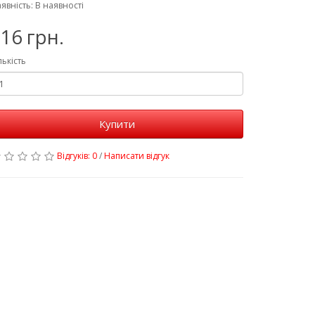
явність: В наявності
16 грн.
лькість
Купити
Відгуків: 0
/
Написати відгук