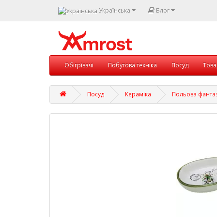
Українська
Блог
Обігрівачі
Побутова техніка
Посуд
Това
Посуд
Кераміка
Польова фантаз