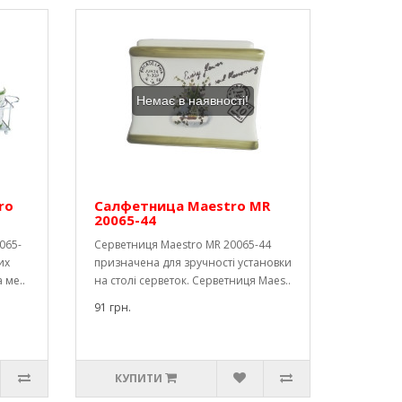
Немає в наявності!
ro
Салфетница Maestro MR
20065-44
065-
Серветниця Maestro MR 20065-44
их
призначена для зручності установки
 ме..
на столі серветок. Серветниця Maes..
91 грн.
КУПИТИ