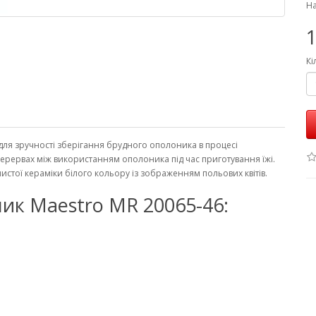
На
1
Кі
для зручності зберігання брудного ополоника в процесі
перервах між використанням ополоника під час приготування їжі.
 чистої кераміки білого кольору із зображенням польових квітів.
ник Maestro MR 20065-46: